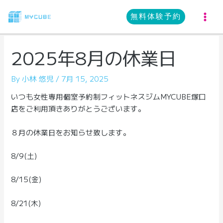
内
容
無料体験予約
MA
を
ス
ME
2025年8月の休業日
キ
ッ
プ
By
小林 悠児
/
7月 15, 2025
いつも女性専用個室予約制フィットネスジムMYCUBE塚口
店をご利用頂きありがとうございます。
８月の休業日をお知らせ致します。
8/9(土)
8/15(金)
8/21(木)