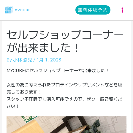
内
容
無料体験予約
MA
を
ス
ME
セルフショップコーナー
キ
ッ
が出来ました！
プ
By
小林 悠児
/
1月 1, 2023
MYCUBEにセルフショップコーナーが出来ました！
女性の為に考えられたプロテインやサプリメントなどを販
売しております！
スタッフ不在時でも購入可能ですので、ぜひ一度ご覧くだ
さい！