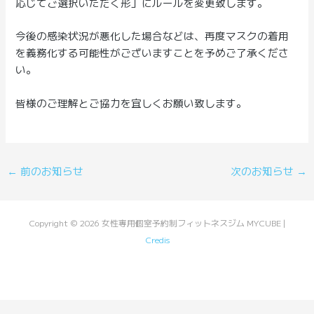
応じてご選択いただく形」にルールを変更致します。
今後の感染状況が悪化した場合などは、再度マスクの着用
を義務化する可能性がございますことを予めご了承くださ
い。
皆様のご理解とご協力を宜しくお願い致します。
Post
←
前のお知らせ
次のお知らせ
→
navigation
Copyright © 2026 女性専用個室予約制フィットネスジム MYCUBE |
Credis
Powered by 女性専用個室予約制フィットネスジム MYCUBE