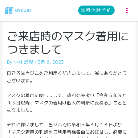
内
容
無料体験予約
MA
を
ス
ME
ご来店時のマスク着用に
キ
ッ
つきまして
プ
By
小林 悠児
/
3月 6, 2023
日ごろは当ジムをご利用くださいまして、誠にありがとう
ございます。
マスクの着用に関しまして、政府発表より「令和５年３月
１３日以降、マスクの着用は個人の判断に委ねる」ことと
なりました。
それに伴いまして、当ジムでは令和５年３月１３日より
「マスク着用の判断をご利用者様各自にお任せし、必要に